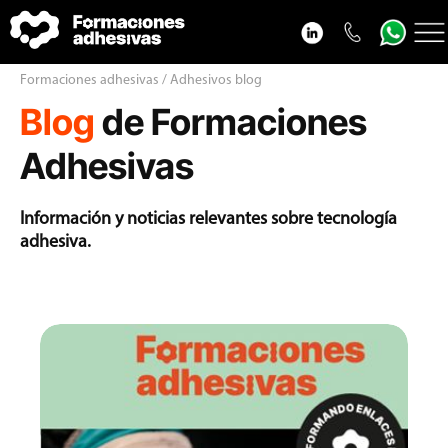
Cursos adhesivos
Formaciones adhesivas / Adhesivos blog
Blog
de Formaciones
Adhesivos blog
VideoPodcast adhesivos
Adhesivas
Nosotros
Información y noticias relevantes sobre tecnología
Contacto
adhesiva.