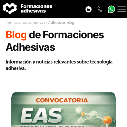
Cursos adhesivos
Formaciones adhesivas / Adhesivos blog
Blog
de Formaciones
Adhesivos blog
VideoPodcast adhesivos
Adhesivas
Nosotros
Información y noticias relevantes sobre tecnología
Contacto
adhesiva.