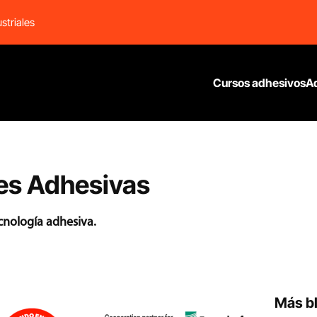
striales
Cursos adhesivos
A
es Adhesivas
ecnología adhesiva.
Más b