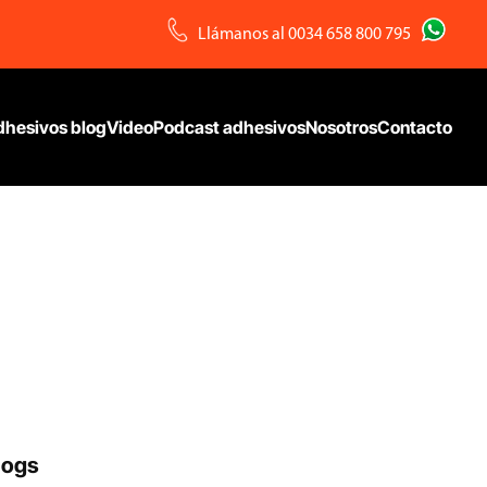
Llámanos al
0034 658 800 795
dhesivos blog
VideoPodcast adhesivos
Nosotros
Contacto
logs