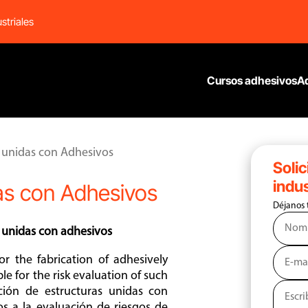
striales
Cursos adhesivos
A
 unidas con Adhesivos
Solic
indus
as con Adhesivos
Déjanos 
s unidas con adhesivos
r the fabrication of adhesively
e for the risk evaluation of such
cación de estructuras unidas con
s a la evaluación de riesgos de