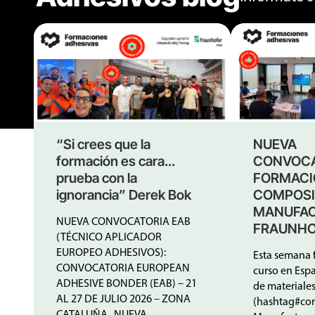
“Si crees que la
NUEVA
formación es cara…
CONVOCA
prueba con la
FORMACI
ignorancia” Derek Bok
COMPOSI
MANUFA
NUEVA CONVOCATORIA EAB
FRAUNHO
(TÉCNICO APLICADOR
EUROPEO ADHESIVOS):
Esta semana f
CONVOCATORIA EUROPEAN
curso en Esp
ADHESIVE BONDER (EAB) – 21
de materiale
AL 27 DE JULIO 2026 – ZONA
(hashtag#com
CATALUÑA NUEVA