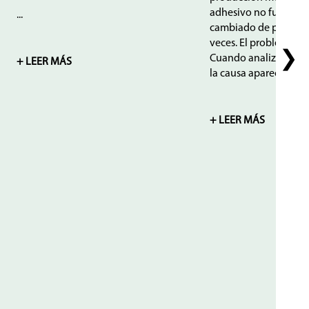
adhesivo no funciona
...
cambiado de producto
veces. El problema se
❯
Cuando analizamos el
+ LEER MÁS
la causa apareció......
+ LEER MÁS