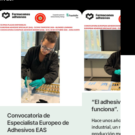
“El adhesivo no
funciona”.
Convocatoria de
Hace unos años, en u
Especialista Europeo de
industrial, un respon
Adhesivos EAS
producción me dijo: “