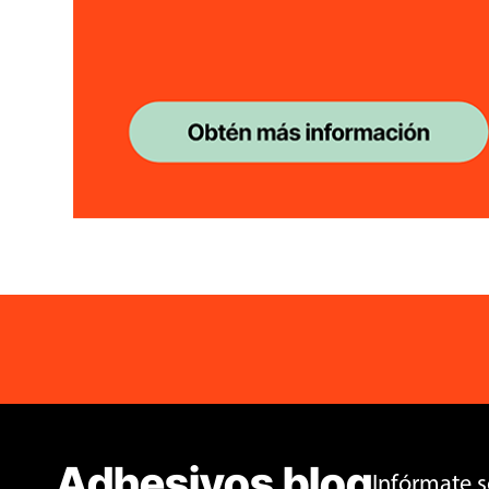
Adhesivos blog
Infórmate 