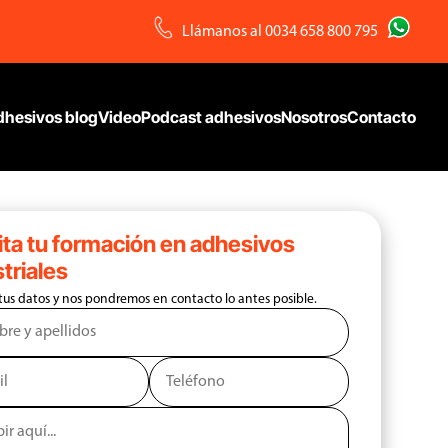
Llámanos al
0034 658 800 795
dhesivos blog
VideoPodcast adhesivos
Nosotros
Contacto
ita tu formación en adhesivos
triales
tus datos y nos pondremos en contacto lo antes posible.