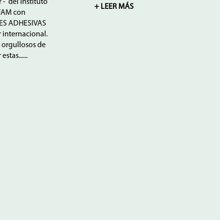
- del instituto
+ LEER MÁS
IFAM con
S ADHESIVAS
 internacional.
orgullosos de
stas......