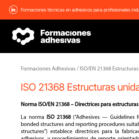
Formaciones técnicas en adhesivos para profesionales indu
Formaciones Adhesivas
/ ISO/EN 21368 Estructuras
ISO 21368 Estructuras unid
Norma ISO/EN 21368 – Directrices para estructura
La norma
ISO 21368
(“Adhesives — Guidelines fo
bonded structures and reporting procedures suitabl
structures”) establece directrices para la fabri
adhesivos, y procedimientos de reporte orientado